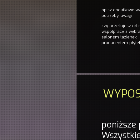
opisz dodatkowe w
potrzeby, uwagi
czy oczekujesz od 
współpracy z wyb
salonem łazienek,
producentem płyte
WYPOS
poniższe 
Wszystkie